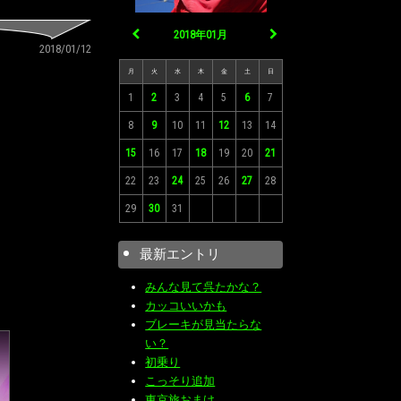
2018年01月
2018/01/12
月
火
水
木
金
土
日
1
2
3
4
5
6
7
8
9
10
11
12
13
14
15
16
17
18
19
20
21
22
23
24
25
26
27
28
29
30
31
最新エントリ
みんな見て呉たかな？
カッコいいかも
ブレーキが見当たらな
い？
初乗り
こっそり追加
東京旅おまけ