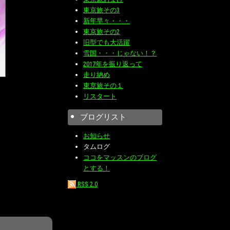
東京旅その3
新年早々・・・
東京旅その2
旧型でも大活躍
雪国・・・じゃない！？
2017年を振り返って
走り納め
東京旅その１
リスタート
ブログリスト
お知らせ
タムログ
ココをマッスンのブログ
とする！
RSS 2.0