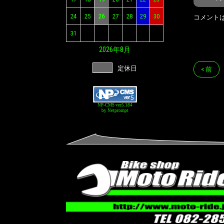
24
25
26
27
28
29
30
コメント
31
2026年
8月
定休日
< 前
NP-CMS ver5.184
by Netprompt