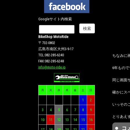
Googleサイト内検索
BikeShop MotoRide
〒732-0802
広島市南区大州3-9-17
TEL:082-285-6240
ちなみに画
FAX:082-285-6248
info@moto-ride.jp
6年もの
同じ画面
月
火
水
木
金
土
日
確かにス
1
2
いっそのこ
3
4
5
6
7
8
9
とりあえ
10
11
12
13
14
15
16
コ
17
18
19
20
21
22
23