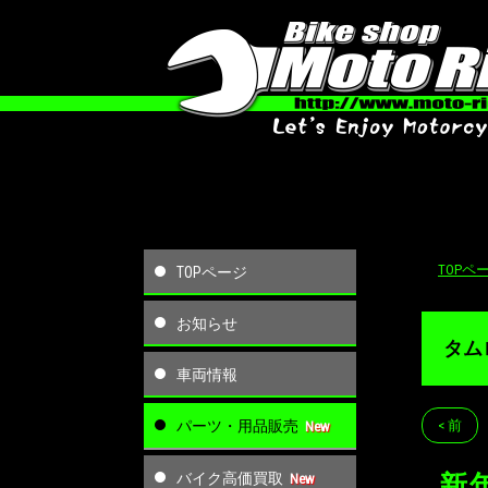
TOPペ
TOPページ
お知らせ
タム
車両情報
パーツ・用品販売
< 前
バイク高価買取
新