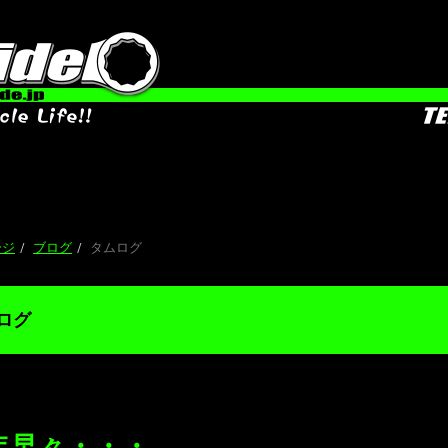
ージ
ブログ
タムログ
ログ
年早々・・・