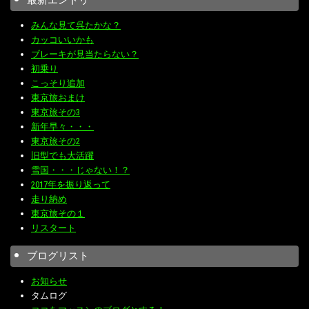
最新エントリ
みんな見て呉たかな？
カッコいいかも
ブレーキが見当たらない？
初乗り
こっそり追加
東京旅おまけ
東京旅その3
新年早々・・・
東京旅その2
旧型でも大活躍
雪国・・・じゃない！？
2017年を振り返って
走り納め
東京旅その１
リスタート
ブログリスト
お知らせ
タムログ