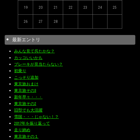
19
20
21
22
23
24
25
26
27
28
最新エントリ
みんな見て呉たかな？
カッコいいかも
ブレーキが見当たらない？
初乗り
こっそり追加
東京旅おまけ
東京旅その3
新年早々・・・
東京旅その2
旧型でも大活躍
雪国・・・じゃない！？
2017年を振り返って
走り納め
東京旅その１