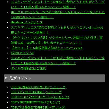
スズキ バーグマンストリート125EXのご契約どうもありがとうござ
いました+お得な選べるキャンペーン情報！！
ホンダ CT125ハンターカブのご契約どうもありがとうございました
+お得なキャンペーン情報！！
Hayabusa メンテナンス
スズキ アヴェニス125のご契約どうもありがとうございました+お
得なキャンペーン情報！！
【今だけのトリプル特典】ジクサーシリーズ検討中の方必見！実
質最大30，000円お得に乗り出せる大チャンス！！
【今だけ！】ETC車載器購入助成キャンペーン2026
SV650 カスタム3
スズキ バーグマンストリート125EXのご契約どうもありがとうござ
いました+お得な選べるキャンペーン情報！！
タイヤの摩耗にはご注意
最新コメント
TOHHRT2904070TIRSRWETRG(ベアリング)
TORTYT1776303TIGHTRTG(ベアリング)
TORHTYHTH1776303TIRTYRTTR(ベアリング)
TORTYT85768TIRTYRTTR(ベアリング)
TOTUTYJ3490650TIGFHFGER(ベアリング)