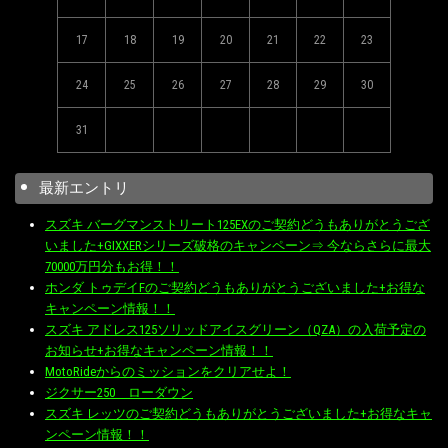
17
18
19
20
21
22
23
24
25
26
27
28
29
30
31
最新エントリ
スズキ バーグマンストリート125EXのご契約どうもありがとうござ
いました+GIXXERシリーズ破格のキャンペーン⇒ 今ならさらに最大
70000万円分もお得！！
ホンダ トゥデイFのご契約どうもありがとうございました+お得な
キャンペーン情報！！
スズキ アドレス125ソリッドアイスグリーン（QZA）の入荷予定の
お知らせ+お得なキャンペーン情報！！
MotoRideからのミッションをクリアせよ！
ジクサー250 ローダウン
スズキ レッツのご契約どうもありがとうございました+お得なキャ
ンペーン情報！！