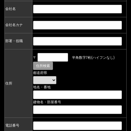
会社名
会社名カナ
部署・役職
〒
半角数字7桁(ハイフンなし)
都道府県
住所
地名・番地
建物名・部屋番号
電話番号