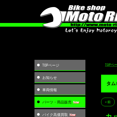
TOPペ
TOPページ
お知らせ
タム
車両情報
パーツ・用品販売
< 前
バイク高価買取
カ