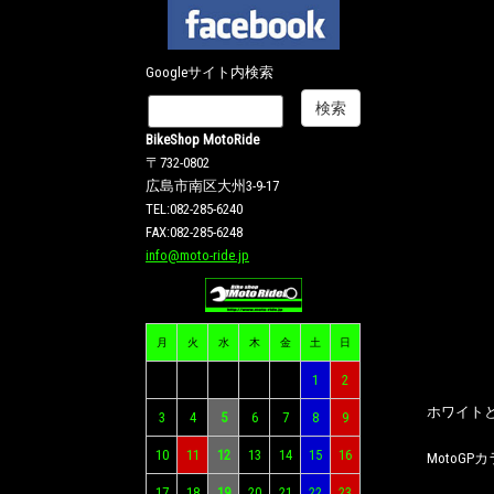
Googleサイト内検索
BikeShop MotoRide
〒732-0802
広島市南区大州3-9-17
TEL:082-285-6240
FAX:082-285-6248
info@moto-ride.jp
月
火
水
木
金
土
日
1
2
ホワイト
3
4
5
6
7
8
9
10
11
12
13
14
15
16
MotoG
17
18
19
20
21
22
23