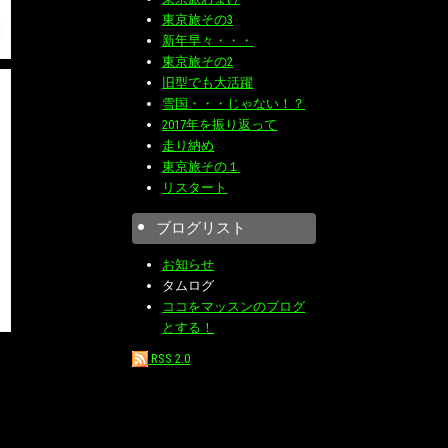
東京旅その3
新年早々・・・
東京旅その2
旧型でも大活躍
雪国・・・じゃない！？
2017年を振り返って
走り納め
東京旅その１
リスタート
ブログリスト
お知らせ
タムログ
ココをマッスンのブログ
とする！
RSS 2.0