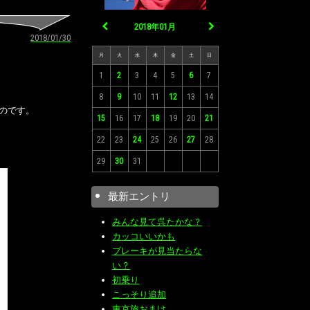
2018年01月
2018/01/30
月
火
水
木
金
土
日
1
2
3
4
5
6
7
8
9
10
11
12
13
14
のです。
15
16
17
18
19
20
21
22
23
24
25
26
27
28
29
30
31
最新エントリ
みんな見て呉たかな？
カッコいいかも
ブレーキが見当たらな
い？
初乗り
こっそり追加
東京旅おまけ