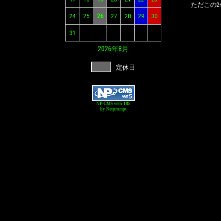
ただこの
24
25
26
27
28
29
30
31
2026年
8月
定休日
NP-CMS ver5.188
by Netprompt