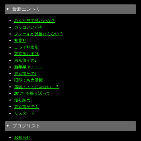
最新エントリ
みんな見て呉たかな？
カッコいいかも
ブレーキが見当たらない？
初乗り
こっそり追加
東京旅おまけ
東京旅その3
新年早々・・・
東京旅その2
旧型でも大活躍
雪国・・・じゃない！？
2017年を振り返って
走り納め
東京旅その１
リスタート
ブログリスト
お知らせ