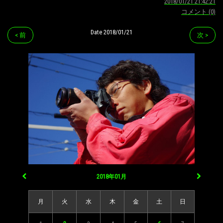
2018/01/21 21:42:21
コメント (0)
Date 2018/01/21
< 前
次 >
2018年01月
月
火
水
木
金
土
日