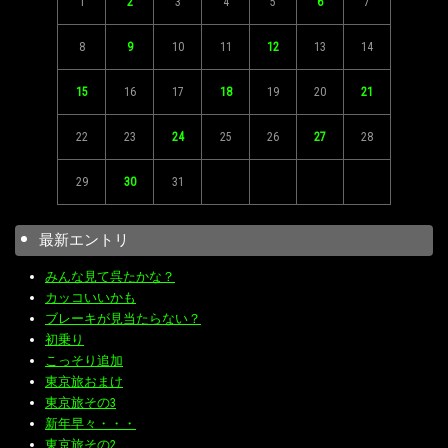
1
2
3
4
5
6
7
8
9
10
11
12
13
14
15
16
17
18
19
20
21
22
23
24
25
26
27
28
29
30
31
最新エントリ
みんな見て呉たかな？
カッコいいかも
ブレーキが見当たらない？
初乗り
こっそり追加
東京旅おまけ
東京旅その3
新年早々・・・
東京旅その2