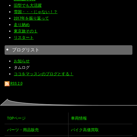
旧型でも大活躍
雪国・・・じゃない！？
2017年を振り返って
走り納め
東京旅その１
リスタート
ブログリスト
お知らせ
タムログ
ココをマッスンのブログとする！
RSS 2.0
TOPページ
車両情報
パーツ・用品販売
バイク高価買取