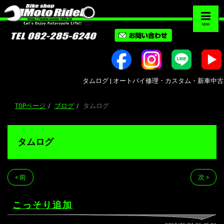
MENU
タムログ | オートバイ修理・カスタム・新車中古車販売｜広
TOPページ
ブログ
タムログ
タムログ
< 前
次 >
こっそり追加