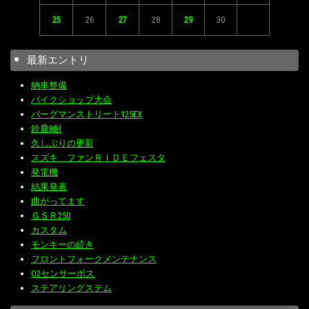
25
26
27
28
29
30
最新エントリ
納車整備
バイクショップ大会
バーグマンストリート125EX
鈴鹿8耐
久しぶりの更新
スズキ ファンＲＩＤＥフェスタ
発電機
結果発表
曲がってます
ＧＳＲ250
カスタム
モンキーの続き
フロントフォークメンテナンス
O2センサーボス
ステアリングステム