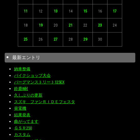
11
12
13
14
15
16
17
18
19
20
21
22
23
24
25
26
27
28
29
30
最新エントリ
納車整備
バイクショップ大会
バーグマンストリート125EX
鈴鹿8耐
久しぶりの更新
スズキ ファンＲＩＤＥフェスタ
発電機
結果発表
曲がってます
ＧＳＲ250
カスタム