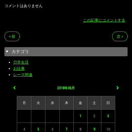
コメントはありません
この記事にコメントする
< 前
次 >
カテゴリ
日常生活
お仕事
レース関連
2018年06月
月
火
水
木
金
土
日
1
2
3
4
5
6
7
8
9
10