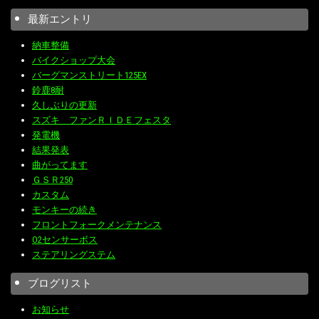
最新エントリ
納車整備
バイクショップ大会
バーグマンストリート125EX
鈴鹿8耐
久しぶりの更新
スズキ ファンＲＩＤＥフェスタ
発電機
結果発表
曲がってます
ＧＳＲ250
カスタム
モンキーの続き
フロントフォークメンテナンス
O2センサーボス
ステアリングステム
ブログリスト
お知らせ