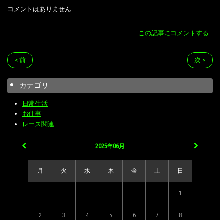
コメントはありません
この記事にコメントする
< 前
次 >
カテゴリ
日常生活
お仕事
レース関連
2025年06月
月
火
水
木
金
土
日
1
2
3
4
5
6
7
8