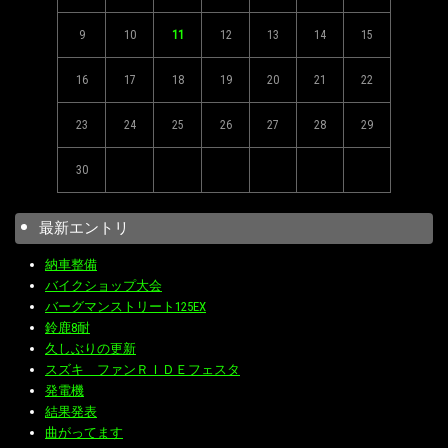
9
10
11
12
13
14
15
16
17
18
19
20
21
22
23
24
25
26
27
28
29
30
最新エントリ
納車整備
バイクショップ大会
バーグマンストリート125EX
鈴鹿8耐
久しぶりの更新
スズキ ファンＲＩＤＥフェスタ
発電機
結果発表
曲がってます