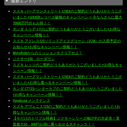
最新エントリ
スズキ バーグマンストリート125EXのご契約どうもありがとうござ
いました+GIXXERシリーズ破格のキャンペーン⇒ 今ならさらに最大
70000万円分もお得！！
ホンダ トゥデイFのご契約どうもありがとうございました+お得な
キャンペーン情報！！
スズキ アドレス125ソリッドアイスグリーン（QZA）の入荷予定の
お知らせ+お得なキャンペーン情報！！
MotoRideからのミッションをクリアせよ！
ジクサー250 ローダウン
スズキ レッツのご契約どうもありがとうございました+お得なキャ
ンペーン情報！！
スズキ バーグマンストリート125EXのご契約どうもありがとうござ
いました+お得な選べるキャンペーン情報！！
ホンダ CT125ハンターカブのご契約どうもありがとうございました
+お得なキャンペーン情報！！
Hayabusa メンテナンス
スズキ アヴェニス125のご契約どうもありがとうございました+お
得なキャンペーン情報！！
【今だけのトリプル特典】ジクサーシリーズ検討中の方必見！実
質最大30，000円お得に乗り出せる大チャンス！！