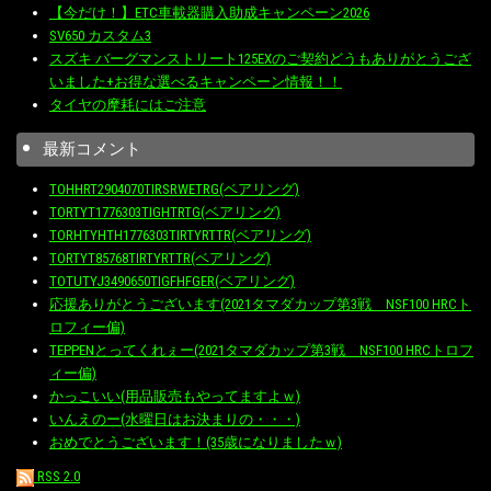
【今だけ！】ETC車載器購入助成キャンペーン2026
SV650 カスタム3
スズキ バーグマンストリート125EXのご契約どうもありがとうござ
いました+お得な選べるキャンペーン情報！！
タイヤの摩耗にはご注意
最新コメント
TOHHRT2904070TIRSRWETRG(ベアリング)
TORTYT1776303TIGHTRTG(ベアリング)
TORHTYHTH1776303TIRTYRTTR(ベアリング)
TORTYT85768TIRTYRTTR(ベアリング)
TOTUTYJ3490650TIGFHFGER(ベアリング)
応援ありがとうございます(2021タマダカップ第3戦 NSF100 HRCト
ロフィー偏)
TEPPENとってくれぇー(2021タマダカップ第3戦 NSF100 HRCトロフ
ィー偏)
かっこいい(用品販売もやってますよｗ)
いんえのー(水曜日はお決まりの・・・)
おめでとうございます！(35歳になりましたｗ)
RSS 2.0