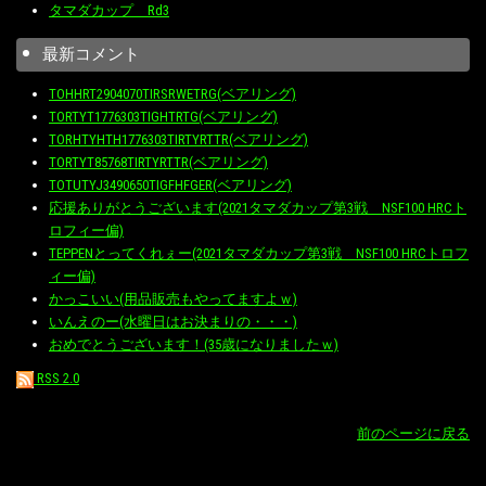
タマダカップ Rd3
最新コメント
TOHHRT2904070TIRSRWETRG(ベアリング)
TORTYT1776303TIGHTRTG(ベアリング)
TORHTYHTH1776303TIRTYRTTR(ベアリング)
TORTYT85768TIRTYRTTR(ベアリング)
TOTUTYJ3490650TIGFHFGER(ベアリング)
応援ありがとうございます(2021タマダカップ第3戦 NSF100 HRCト
ロフィー偏)
TEPPENとってくれぇー(2021タマダカップ第3戦 NSF100 HRCトロフ
ィー偏)
かっこいい(用品販売もやってますよｗ)
いんえのー(水曜日はお決まりの・・・)
おめでとうございます！(35歳になりましたｗ)
RSS 2.0
前のページに戻る