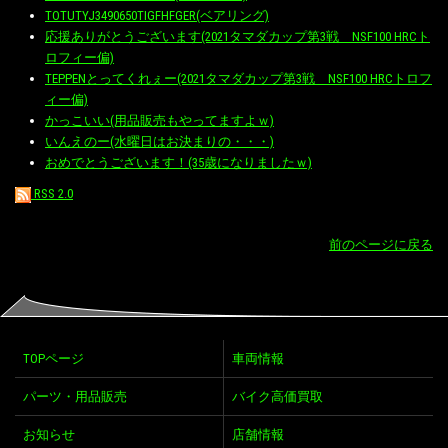
TOTUTYJ3490650TIGFHFGER(ベアリング)
応援ありがとうございます(2021タマダカップ第3戦 NSF100 HRCト
ロフィー偏)
TEPPENとってくれぇー(2021タマダカップ第3戦 NSF100 HRCトロフ
ィー偏)
かっこいい(用品販売もやってますよｗ)
いんえのー(水曜日はお決まりの・・・)
おめでとうございます！(35歳になりましたｗ)
RSS 2.0
前のページに戻る
TOPページ
車両情報
パーツ・用品販売
バイク高価買取
お知らせ
店舗情報