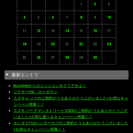
1
2
3
4
5
6
7
8
9
10
11
12
13
14
15
16
17
18
19
20
21
22
23
24
25
26
27
28
29
30
最新エントリ
MotoRideからのミッションをクリアせよ！
ジクサー250 ローダウン
スズキ レッツのご契約どうもありがとうございました+お得なキャ
ンペーン情報！！
スズキ バーグマンストリート125EXのご契約どうもありがとうござ
いました+お得な選べるキャンペーン情報！！
ホンダ CT125ハンターカブのご契約どうもありがとうございました
+お得なキャンペーン情報！！