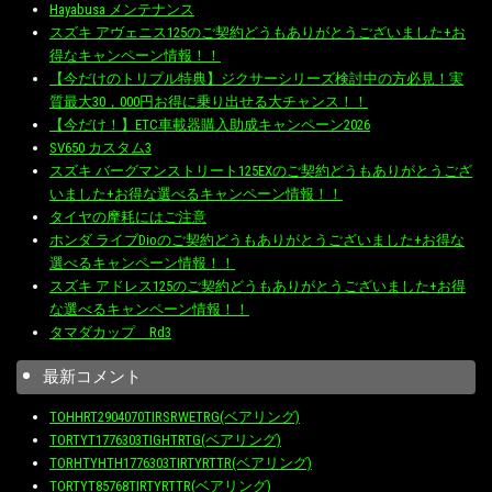
Hayabusa メンテナンス
スズキ アヴェニス125のご契約どうもありがとうございました+お
得なキャンペーン情報！！
【今だけのトリプル特典】ジクサーシリーズ検討中の方必見！実
質最大30，000円お得に乗り出せる大チャンス！！
【今だけ！】ETC車載器購入助成キャンペーン2026
SV650 カスタム3
スズキ バーグマンストリート125EXのご契約どうもありがとうござ
いました+お得な選べるキャンペーン情報！！
タイヤの摩耗にはご注意
ホンダ ライブDioのご契約どうもありがとうございました+お得な
選べるキャンペーン情報！！
スズキ アドレス125のご契約どうもありがとうございました+お得
な選べるキャンペーン情報！！
タマダカップ Rd3
最新コメント
TOHHRT2904070TIRSRWETRG(ベアリング)
TORTYT1776303TIGHTRTG(ベアリング)
TORHTYHTH1776303TIRTYRTTR(ベアリング)
TORTYT85768TIRTYRTTR(ベアリング)