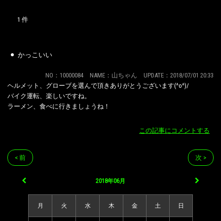
1 件
かっこいい
NO：10000084 NAME：山ちゃん UPDATE：2018/07/01 20:33
ヘルメット、グローブを選んで頂きありがとうございます(^o^)/
バイク運転、楽しいですね。
ラーメン、食べに行きましょうね！
この記事にコメントする
< 前
次 >
2018年06月
月
火
水
木
金
土
日