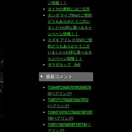
ン情報！！
タイヤの摩耗にはご注意
ホンダ ライブDioのご契約
どうもありがとうござい
ました+お得な選べるキャ
ンペーン情報！！
スズキ アドレス125のご契
約どうもありがとうござ
いました+お得な選べるキ
ャンペーン情報！！
タマダカップ Rd3
最新コメント
TOHHRT2904070TIRSRWETR
G(ベアリング)
TORTYT1776303TIGHTRTG
(ベアリング)
TORHTYHTH1776303TIRTYRT
TR(ベアリング)
TORTYT85768TIRTYRTTR(ベ
アリング)