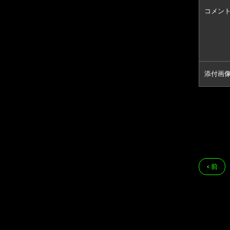
コメン
添付画
< 前