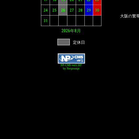
24
25
26
27
28
29
30
大阪の繁華
31
2026年
8月
定休日
NP-CMS ver5.187
by Netprompt