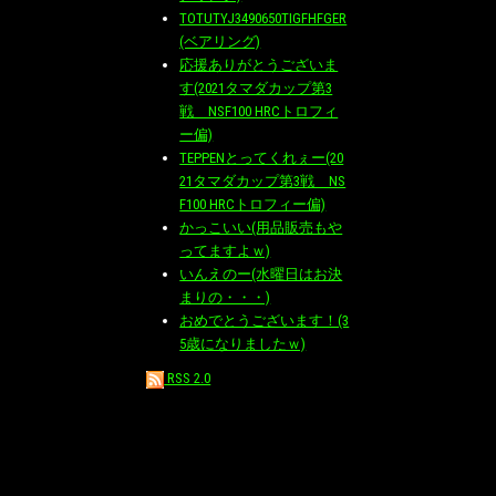
TOTUTYJ3490650TIGFHFGER
(ベアリング)
応援ありがとうございま
す(2021タマダカップ第3
戦 NSF100 HRCトロフィ
ー偏)
TEPPENとってくれぇー(20
21タマダカップ第3戦 NS
F100 HRCトロフィー偏)
かっこいい(用品販売もや
ってますよｗ)
いんえのー(水曜日はお決
まりの・・・)
おめでとうございます！(3
5歳になりましたｗ)
RSS 2.0