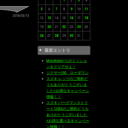
1
2
3
4
5
6
7
8
9
10
11
2018/03/13
12
13
14
15
16
17
18
19
20
21
22
23
24
25
26
27
28
29
30
31
最新エントリ
MotoRideからのミッショ
ンをクリアせよ！
ジクサー250 ローダウン
スズキ レッツのご契約ど
うもありがとうございま
した+お得なキャンペーン
情報！！
スズキ バーグマンストリ
ート125EXのご契約どうも
ありがとうございました
+お得な選べるキャンペー
ン情報！！