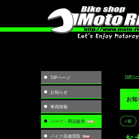
TOPペ
TOPページ
お知らせ
お知
車両情報
パーツ・用品販売
< 前
バイク高価買取
お