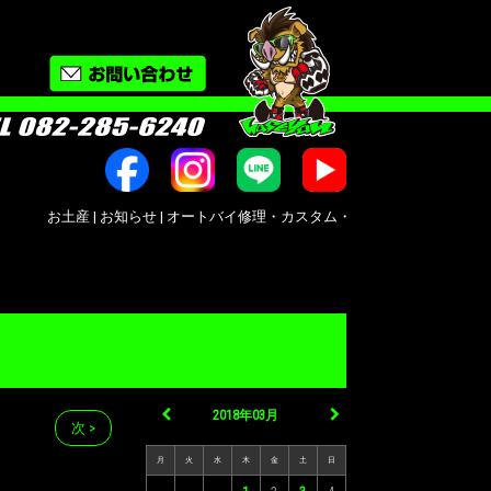
お土産 | お知らせ | オートバイ修理・カスタム・新車中古車販売｜広島市南区大州｜Bik
2018年03月
次 >
月
火
水
木
金
土
日