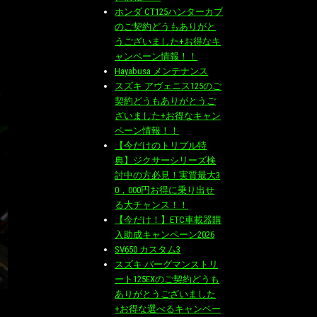
ホンダ CT125ハンターカブ
のご契約どうもありがと
うございました+お得なキ
ャンペーン情報！！
Hayabusa メンテナンス
スズキ アヴェニス125のご
契約どうもありがとうご
ざいました+お得なキャン
ペーン情報！！
【今だけのトリプル特
典】ジクサーシリーズ検
討中の方必見！実質最大3
0，000円お得に乗り出せ
る大チャンス！！
【今だけ！】ETC車載器購
入助成キャンペーン2026
SV650 カスタム3
スズキ バーグマンストリ
ート125EXのご契約どうも
ありがとうございました
+お得な選べるキャンペー