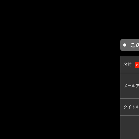
こ
名前
必
メール
タイト