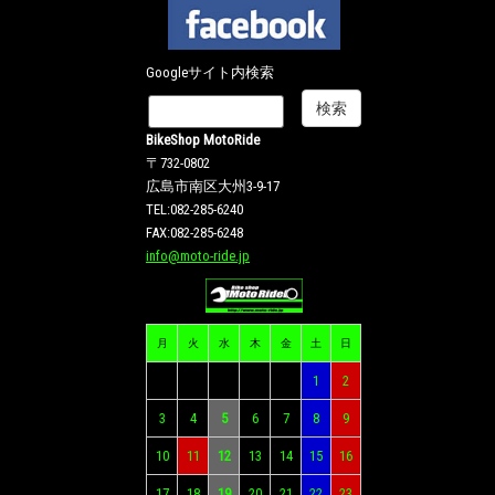
Googleサイト内検索
BikeShop MotoRide
〒732-0802
広島市南区大州3-9-17
TEL:082-285-6240
FAX:082-285-6248
info@moto-ride.jp
月
火
水
木
金
土
日
1
2
3
4
5
6
7
8
9
10
11
12
13
14
15
16
17
18
19
20
21
22
23