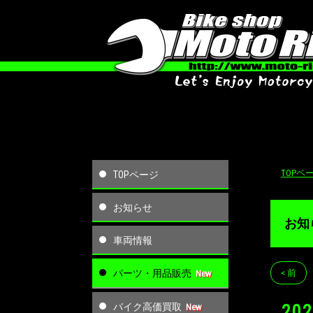
TOPペ
TOPページ
お知らせ
お知
車両情報
パーツ・用品販売
< 前
バイク高価買取
2