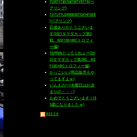
TORTYT85768TIRTYRTTR(ベ
アリング)
TOTUTYJ3490650TIGFHFGER
(ベアリング)
応援ありがとうございま
す(2021タマダカップ第3
戦 NSF100 HRCトロフィ
ー偏)
TEPPENとってくれぇー(20
21タマダカップ第3戦 NS
F100 HRCトロフィー偏)
かっこいい(用品販売もや
ってますよｗ)
いんえのー(水曜日はお決
まりの・・・)
おめでとうございます！(3
5歳になりましたｗ)
RSS 2.0