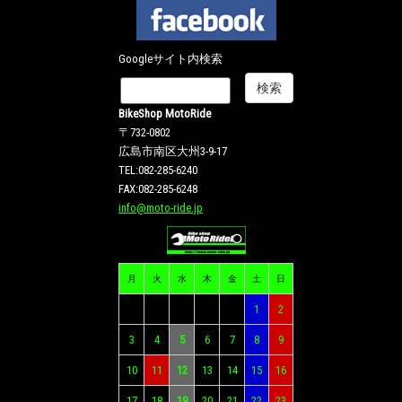
Googleサイト内検索
BikeShop MotoRide
〒732-0802
広島市南区大州3-9-17
TEL:082-285-6240
FAX:082-285-6248
info@moto-ride.jp
月
火
水
木
金
土
日
1
2
3
4
5
6
7
8
9
10
11
12
13
14
15
16
17
18
19
20
21
22
23