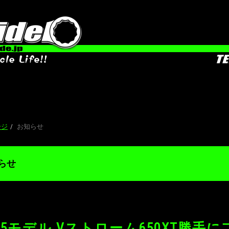
SUZUKI
ージ
お知らせ
らせ
025モデル Vストローム650XT勝手