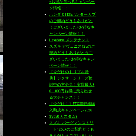
+お得な選べるキャンペー
ン情報！！
ホンダ CT125ハンターカブ
のご契約どうもありがと
うございました+お得なキ
ャンペーン情報！！
Hayabusa メンテナンス
スズキ アヴェニス125のご
契約どうもありがとうご
ざいました+お得なキャン
ペーン情報！！
【今だけのトリプル特
典】ジクサーシリーズ検
討中の方必見！実質最大3
0，000円お得に乗り出せ
る大チャンス！！
【今だけ！】ETC車載器購
入助成キャンペーン2026
SV650 カスタム3
スズキ バーグマンストリ
ート125EXのご契約どうも
ありがとうございました