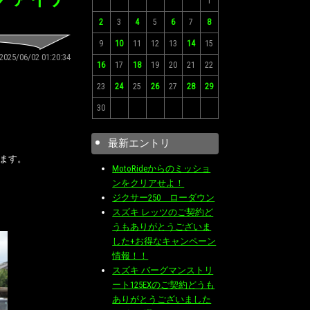
1
2
3
4
5
6
7
8
9
10
11
12
13
14
15
2025/06/02 01:20:34
16
17
18
19
20
21
22
23
24
25
26
27
28
29
30
最新エントリ
きます。
MotoRideからのミッショ
ンをクリアせよ！
ジクサー250 ローダウン
スズキ レッツのご契約ど
うもありがとうございま
した+お得なキャンペーン
情報！！
スズキ バーグマンストリ
ート125EXのご契約どうも
ありがとうございました