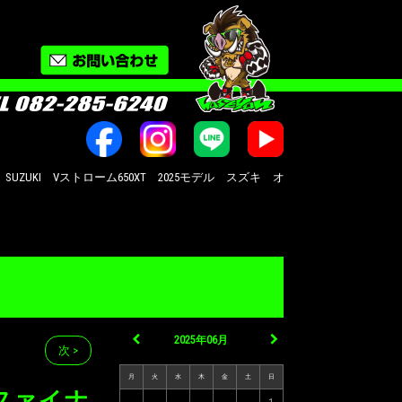
 Vストローム650XT 2025モデル スズキ オートバイ修理・カスタム・新車中古車販
2025年06月
次 >
月
火
水
木
金
土
日
にファイナ