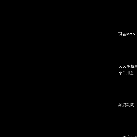
現在Mot
スズキ新
をご用意
融資期間
手元のキ