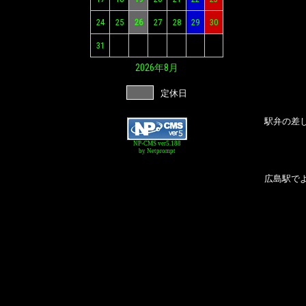
24
25
26
27
28
29
30
31
2026年
8月
定休日
駅弁の差し
NP-CMS ver5.188
by Netprompt
広島駅で