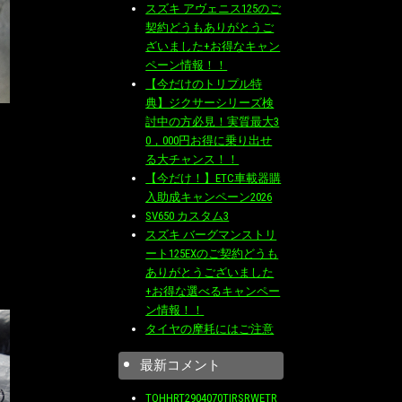
スズキ アヴェニス125のご
契約どうもありがとうご
ざいました+お得なキャン
ペーン情報！！
【今だけのトリプル特
典】ジクサーシリーズ検
討中の方必見！実質最大3
0，000円お得に乗り出せ
る大チャンス！！
【今だけ！】ETC車載器購
入助成キャンペーン2026
SV650 カスタム3
スズキ バーグマンストリ
ート125EXのご契約どうも
ありがとうございました
+お得な選べるキャンペー
ン情報！！
タイヤの摩耗にはご注意
最新コメント
TOHHRT2904070TIRSRWETR