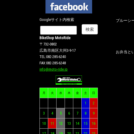
Googleサイト内検索
ブルーシー
BikeShop MotoRide
〒732-0802
広島市南区大州3-9-17
お弁当と
TEL:082-285-6240
FAX:082-285-6248
info@moto-ride.jp
月
火
水
木
金
土
日
1
2
3
4
5
6
7
8
9
10
11
12
13
14
15
16
17
18
19
20
21
22
23