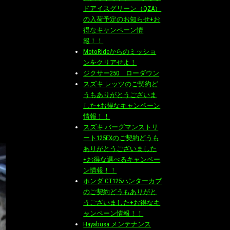
ドアイスグリーン（QZA）
の入荷予定のお知らせ+お
得なキャンペーン情
報！！
MotoRideからのミッショ
ンをクリアせよ！
ジクサー250 ローダウン
スズキ レッツのご契約ど
うもありがとうございま
した+お得なキャンペーン
情報！！
スズキ バーグマンストリ
ート125EXのご契約どうも
ありがとうございました
+お得な選べるキャンペー
ン情報！！
ホンダ CT125ハンターカブ
のご契約どうもありがと
うございました+お得なキ
ャンペーン情報！！
Hayabusa メンテナンス