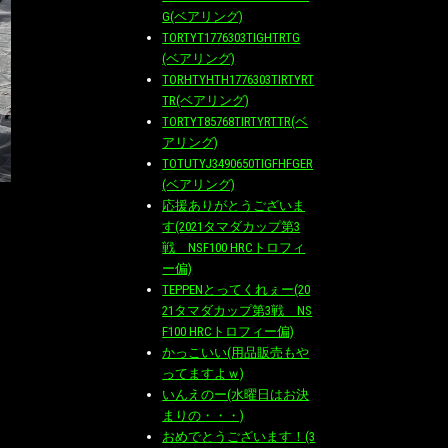
G(ベアリング)
TORTYT1776303TIGHTRTG
(ベアリング)
TORHTYHTH1776303TIRTYRT
TR(ベアリング)
TORTYT85768TIRTYRTTR(ベ
アリング)
TOTUTYJ3490650TIGFHFGER
(ベアリング)
応援ありがとうございま
す(2021タマダカップ第3
戦 NSF100 HRCトロフィ
ー偏)
TEPPENとってくれぇー(20
21タマダカップ第3戦 NS
F100 HRCトロフィー偏)
かっこいい(用品販売もや
ってますよｗ)
いんえのー(水曜日はお決
まりの・・・)
おめでとうございます！(3