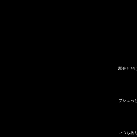
駅弁とだ
プシュっ
いつもあ