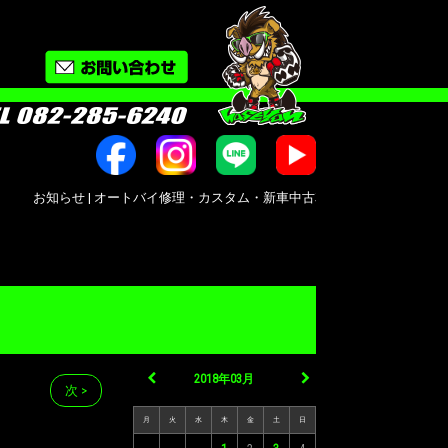
お知らせ | オートバイ修理・カスタム・新車中古車販売｜広島市南区大州｜Bike shop
2018年03月
次 >
月
火
水
木
金
土
日