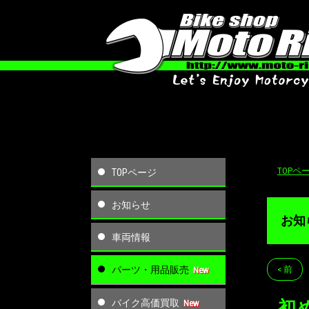
TOPペ
TOPページ
お知らせ
お知
車両情報
パーツ・用品販売
< 前
バイク高価買取
初