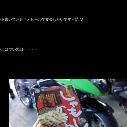
ト敷いてお弁当とビールで宴会したいです～(;^_^A
いえばつい先日・・・・