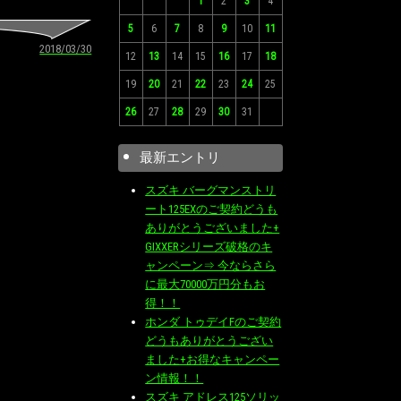
1
2
3
4
5
6
7
8
9
10
11
2018/03/30
12
13
14
15
16
17
18
19
20
21
22
23
24
25
26
27
28
29
30
31
最新エントリ
スズキ バーグマンストリ
ート125EXのご契約どうも
ありがとうございました+
GIXXERシリーズ破格のキ
ャンペーン⇒ 今ならさら
に最大70000万円分もお
得！！
ホンダ トゥデイFのご契約
どうもありがとうござい
ました+お得なキャンペー
ン情報！！
スズキ アドレス125ソリッ