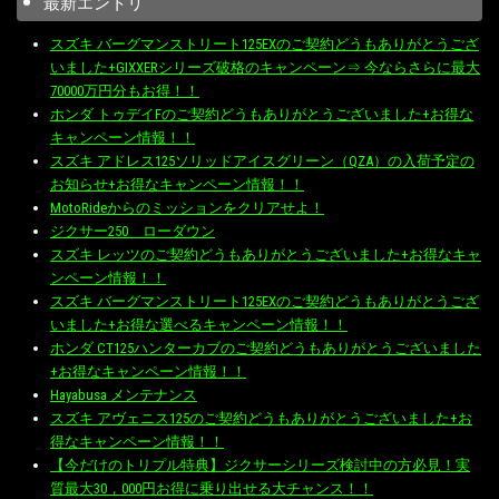
最新エントリ
スズキ バーグマンストリート125EXのご契約どうもありがとうござ
いました+GIXXERシリーズ破格のキャンペーン⇒ 今ならさらに最大
70000万円分もお得！！
ホンダ トゥデイFのご契約どうもありがとうございました+お得な
キャンペーン情報！！
スズキ アドレス125ソリッドアイスグリーン（QZA）の入荷予定の
お知らせ+お得なキャンペーン情報！！
MotoRideからのミッションをクリアせよ！
ジクサー250 ローダウン
スズキ レッツのご契約どうもありがとうございました+お得なキャ
ンペーン情報！！
スズキ バーグマンストリート125EXのご契約どうもありがとうござ
いました+お得な選べるキャンペーン情報！！
ホンダ CT125ハンターカブのご契約どうもありがとうございました
+お得なキャンペーン情報！！
Hayabusa メンテナンス
スズキ アヴェニス125のご契約どうもありがとうございました+お
得なキャンペーン情報！！
【今だけのトリプル特典】ジクサーシリーズ検討中の方必見！実
質最大30，000円お得に乗り出せる大チャンス！！