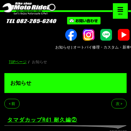
MENU
お知らせ | オートバイ修理・カスタム・新車中古車販
TOPページ
お知らせ
お知らせ
< 前
次 >
タマダカップRd1 耐久編②