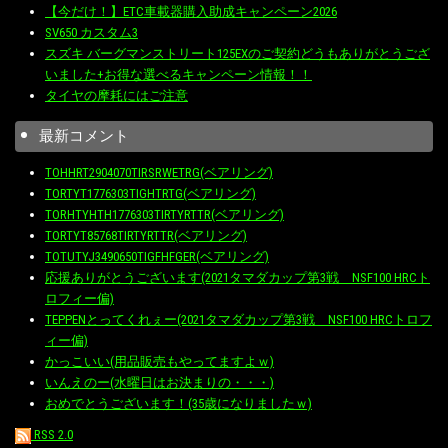
【今だけ！】ETC車載器購入助成キャンペーン2026
SV650 カスタム3
スズキ バーグマンストリート125EXのご契約どうもありがとうござ
いました+お得な選べるキャンペーン情報！！
タイヤの摩耗にはご注意
最新コメント
TOHHRT2904070TIRSRWETRG(ベアリング)
TORTYT1776303TIGHTRTG(ベアリング)
TORHTYHTH1776303TIRTYRTTR(ベアリング)
TORTYT85768TIRTYRTTR(ベアリング)
TOTUTYJ3490650TIGFHFGER(ベアリング)
応援ありがとうございます(2021タマダカップ第3戦 NSF100 HRCト
ロフィー偏)
TEPPENとってくれぇー(2021タマダカップ第3戦 NSF100 HRCトロフ
ィー偏)
かっこいい(用品販売もやってますよｗ)
いんえのー(水曜日はお決まりの・・・)
おめでとうございます！(35歳になりましたｗ)
RSS 2.0