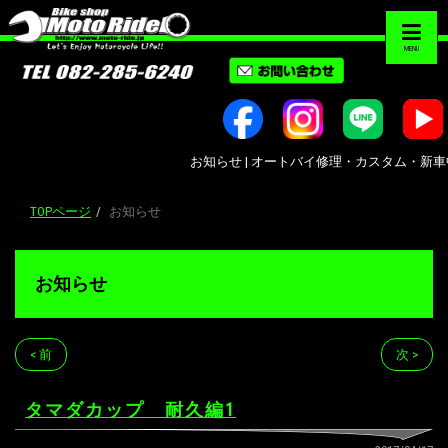
MENU
お知らせ | オートバイ修理・カスタム・新車中古車販
TOPページ
お知らせ
お知らせ
< 前
次 >
タマダカップ 耐久編1