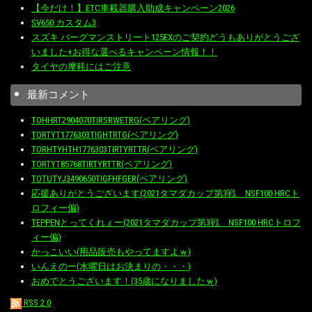
【今だけ！】ETC車載器購入助成キャンペーン2026
SV650 カスタム3
スズキ バーグマンストリート125EXのご契約どうもありがとうござ
いました+お得な選べるキャンペーン情報！！
タイヤの摩耗にはご注意
最新コメント
TOHHRT2904070TIRSRWETRG(ベアリング)
TORTYT1776303TIGHTRTG(ベアリング)
TORHTYHTH1776303TIRTYRTTR(ベアリング)
TORTYT85768TIRTYRTTR(ベアリング)
TOTUTYJ3490650TIGFHFGER(ベアリング)
応援ありがとうございます(2021タマダカップ第3戦 NSF100 HRCト
ロフィー偏)
TEPPENとってくれぇー(2021タマダカップ第3戦 NSF100 HRCトロフ
ィー偏)
かっこいい(用品販売もやってますよｗ)
いんえのー(水曜日はお決まりの・・・)
おめでとうございます！(35歳になりましたｗ)
RSS 2.0