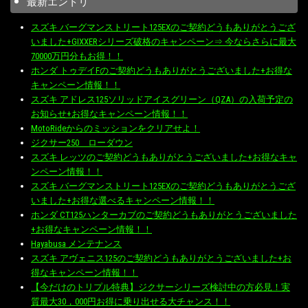
最新エントリ
スズキ バーグマンストリート125EXのご契約どうもありがとうござ
いました+GIXXERシリーズ破格のキャンペーン⇒ 今ならさらに最大
70000万円分もお得！！
ホンダ トゥデイFのご契約どうもありがとうございました+お得な
キャンペーン情報！！
スズキ アドレス125ソリッドアイスグリーン（QZA）の入荷予定の
お知らせ+お得なキャンペーン情報！！
MotoRideからのミッションをクリアせよ！
ジクサー250 ローダウン
スズキ レッツのご契約どうもありがとうございました+お得なキャ
ンペーン情報！！
スズキ バーグマンストリート125EXのご契約どうもありがとうござ
いました+お得な選べるキャンペーン情報！！
ホンダ CT125ハンターカブのご契約どうもありがとうございました
+お得なキャンペーン情報！！
Hayabusa メンテナンス
スズキ アヴェニス125のご契約どうもありがとうございました+お
得なキャンペーン情報！！
【今だけのトリプル特典】ジクサーシリーズ検討中の方必見！実
質最大30，000円お得に乗り出せる大チャンス！！