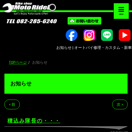
MENU
お知らせ | オートバイ修理・カスタム・新車中古車販
TOPページ
お知らせ
お知らせ
< 前
次 >
積込み隊長の・・・