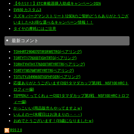
【今だけ！】ETC車載器購入助成キャンペーン2026
SV650 カスタム3
スズキ バーグマンストリート125EXのご契約どうもありがとうござ
いました+お得な選べるキャンペーン情報！！
タイヤの摩耗にはご注意
最新コメント
TOHHRT2904070TIRSRWETRG(ベアリング)
TORTYT1776303TIGHTRTG(ベアリング)
TORHTYHTH1776303TIRTYRTTR(ベアリング)
TORTYT85768TIRTYRTTR(ベアリング)
TOTUTYJ3490650TIGFHFGER(ベアリング)
応援ありがとうございます(2021タマダカップ第3戦 NSF100 HRCト
ロフィー偏)
TEPPENとってくれぇー(2021タマダカップ第3戦 NSF100 HRCトロフ
ィー偏)
かっこいい(用品販売もやってますよｗ)
いんえのー(水曜日はお決まりの・・・)
おめでとうございます！(35歳になりましたｗ)
RSS 2.0