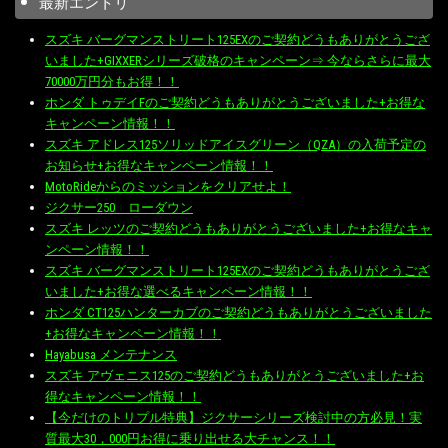
最新エントリ
スズキ バーグマンストリート125EXのご契約どうもありがとうござ
いました+GIXXERシリーズ破格のキャンペーン⇒ 今ならさらに最大
70000万円分もお得！！
ホンダ トゥデイFのご契約どうもありがとうございました+お得な
キャンペーン情報！！
スズキ アドレス125ソリッドアイスグリーン（QZA）の入荷予定の
お知らせ+お得なキャンペーン情報！！
MotoRideからのミッションをクリアせよ！
ジクサー250 ローダウン
スズキ レッツのご契約どうもありがとうございました+お得なキャ
ンペーン情報！！
スズキ バーグマンストリート125EXのご契約どうもありがとうござ
いました+お得な選べるキャンペーン情報！！
ホンダ CT125ハンターカブのご契約どうもありがとうございました
+お得なキャンペーン情報！！
Hayabusa メンテナンス
スズキ アヴェニス125のご契約どうもありがとうございました+お
得なキャンペーン情報！！
【今だけのトリプル特典】ジクサーシリーズ検討中の方必見！実
質最大30，000円お得に乗り出せる大チャンス！！