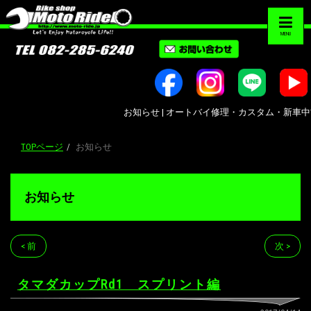
MENU
お知らせ | オートバイ修理・カスタム・新車中古車販売
TOPページ
お知らせ
お知らせ
< 前
次 >
タマダカップRd1 スプリント編