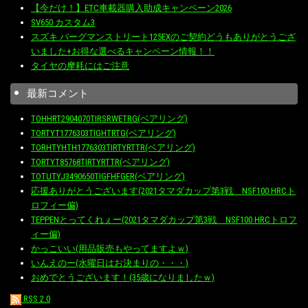
【今だけ！】ETC車載器購入助成キャンペーン2026
SV650 カスタム3
スズキ バーグマンストリート125EXのご契約どうもありがとうござ
いました+お得な選べるキャンペーン情報！！
タイヤの摩耗にはご注意
最新コメント
TOHHRT2904070TIRSRWETRG(ベアリング)
TORTYT1776303TIGHTRTG(ベアリング)
TORHTYHTH1776303TIRTYRTTR(ベアリング)
TORTYT85768TIRTYRTTR(ベアリング)
TOTUTYJ3490650TIGFHFGER(ベアリング)
応援ありがとうございます(2021タマダカップ第3戦 NSF100 HRCト
ロフィー偏)
TEPPENとってくれぇー(2021タマダカップ第3戦 NSF100 HRCトロフ
ィー偏)
かっこいい(用品販売もやってますよｗ)
いんえのー(水曜日はお決まりの・・・)
おめでとうございます！(35歳になりましたｗ)
RSS 2.0