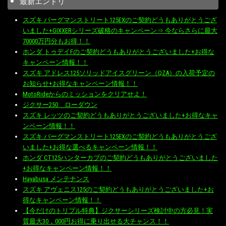
最新エントリ
スズキ バーグマンストリート125EXのご契約どうもありがとうござ
いました+GIXXERシリーズ破格のキャンペーン⇒ 今ならさらに最大
70000万円分もお得！！
ホンダ トゥデイFのご契約どうもありがとうございました+お得な
キャンペーン情報！！
スズキ アドレス125ソリッドアイスグリーン（QZA）の入荷予定の
お知らせ+お得なキャンペーン情報！！
MotoRideからのミッションをクリアせよ！
ジクサー250 ローダウン
スズキ レッツのご契約どうもありがとうございました+お得なキャ
ンペーン情報！！
スズキ バーグマンストリート125EXのご契約どうもありがとうござ
いました+お得な選べるキャンペーン情報！！
ホンダ CT125ハンターカブのご契約どうもありがとうございました
+お得なキャンペーン情報！！
Hayabusa メンテナンス
スズキ アヴェニス125のご契約どうもありがとうございました+お
得なキャンペーン情報！！
【今だけのトリプル特典】ジクサーシリーズ検討中の方必見！実
質最大30，000円お得に乗り出せる大チャンス！！