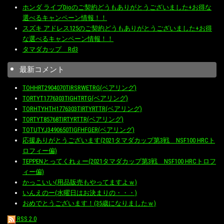
ホンダ ライブDioのご契約どうもありがとうございました+お得な
選べるキャンペーン情報！！
スズキ アドレス125のご契約どうもありがとうございました+お得
な選べるキャンペーン情報！！
タマダカップ Rd3
最新コメント
TOHHRT2904070TIRSRWETRG(ベアリング)
TORTYT1776303TIGHTRTG(ベアリング)
TORHTYHTH1776303TIRTYRTTR(ベアリング)
TORTYT85768TIRTYRTTR(ベアリング)
TOTUTYJ3490650TIGFHFGER(ベアリング)
応援ありがとうございます(2021タマダカップ第3戦 NSF100 HRCト
ロフィー偏)
TEPPENとってくれぇー(2021タマダカップ第3戦 NSF100 HRCトロフ
ィー偏)
かっこいい(用品販売もやってますよｗ)
いんえのー(水曜日はお決まりの・・・)
おめでとうございます！(35歳になりましたｗ)
RSS 2.0