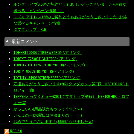
ホンダ ライブDioのご契約どうもありがとうございました+お得な
選べるキャンペーン情報！！
スズキ アドレス125のご契約どうもありがとうございました+お得
な選べるキャンペーン情報！！
タマダカップ Rd3
最新コメント
TOHHRT2904070TIRSRWETRG(ベアリング)
TORTYT1776303TIGHTRTG(ベアリング)
TORHTYHTH1776303TIRTYRTTR(ベアリング)
TORTYT85768TIRTYRTTR(ベアリング)
TOTUTYJ3490650TIGFHFGER(ベアリング)
応援ありがとうございます(2021タマダカップ第3戦 NSF100 HRCト
ロフィー偏)
TEPPENとってくれぇー(2021タマダカップ第3戦 NSF100 HRCトロフ
ィー偏)
かっこいい(用品販売もやってますよｗ)
いんえのー(水曜日はお決まりの・・・)
おめでとうございます！(35歳になりましたｗ)
RSS 2.0