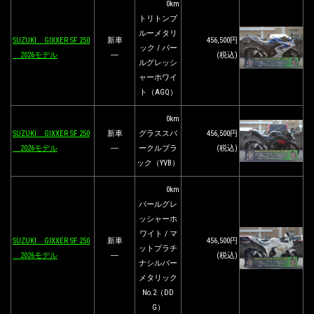
0km
トリトンブ
ルーメタリ
SUZUKI GIXXER SF 250
新車
456,500円
ック / パー
2026モデル
―
(税込)
ルグレッシ
ャーホワイ
ト（AGQ）
0km
SUZUKI GIXXER SF 250
新車
グラススパ
456,500円
2026モデル
―
ークルブラ
(税込)
ック（YVB）
0km
パールグレ
ッシャーホ
ワイト / マ
SUZUKI GIXXER SF 250
新車
456,500円
ットプラチ
2026モデル
―
(税込)
ナシルバー
メタリック
No.2（DD
G）