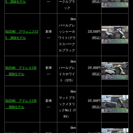
5 2026モデル
―
ークルブラ
(税込)
ック
0km
パールグレ
SUZUKI アヴェニス12
新車
ッシャーホ
225,500円
5 2026モデル
―
ワイト/グラ
(税込)
ススパーク
ルブラック
0km
SUZUKI アドレス125
新車
パールグレ
231,000円
2026モデル
―
イスホワイ
(税込)
ト（Q1S）
0km
マットブラ
SUZUKI アドレス125
新車
231,000円
ックメタリ
2026モデル
―
(税込)
ックNo.2（Y
KV）
0km