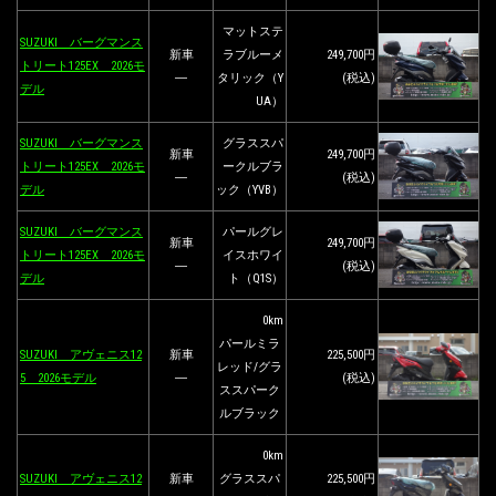
マットステ
SUZUKI バーグマンス
新車
ラブルーメ
249,700円
トリート125EX 2026モ
―
タリック（Y
(税込)
デル
UA）
SUZUKI バーグマンス
グラススパ
新車
249,700円
トリート125EX 2026モ
ークルブラ
―
(税込)
デル
ック（YVB）
SUZUKI バーグマンス
パールグレ
新車
249,700円
トリート125EX 2026モ
イスホワイ
―
(税込)
デル
ト（Q1S）
0km
パールミラ
SUZUKI アヴェニス12
新車
225,500円
レッド/グラ
5 2026モデル
―
(税込)
ススパーク
ルブラック
0km
SUZUKI アヴェニス12
新車
グラススパ
225,500円