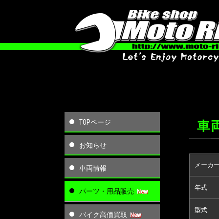
TOPページ
車
お知らせ
メーカ
車両情報
年式
パーツ・用品販売
型式
バイク高価買取