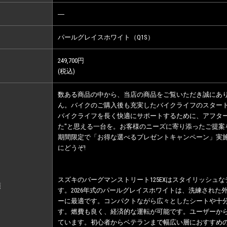
―
パールグレイスホワイト（Q1S）
249,700円
(税込)
数ある商品の中から、当店の商品をご覧いただき誠にあ
ん。バイクのご購入後も充実したバイクライフのスター
バイクライフを長く快適にサポートするために、アフター
た"と思える一台を。お客様のニーズに寄り添ったご提案
期間限定で「お得な選べるプレゼントキャンペーン」実
にどうぞ!
スズキのバーグマンストリート125EXはスタイリッシュ
項
す。2026年式のパールグレイスホワイトは、洗練され
ーに最適です。コンパクトながら広々としたシートや十
す。燃費も良く、経済的な運転が可能です。ユーザーか
ています。初心者からベテランまで幅広い層におすすめ