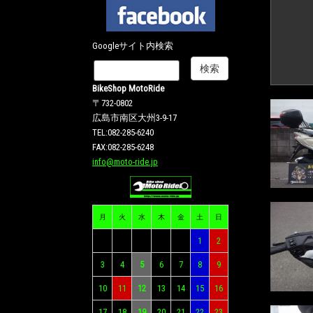
Googleサイト内検索
BikeShop MotoRide
〒732-0802
広島市南区大州3-9-17
TEL:082-285-6240
FAX:082-285-6248
info@moto-ride.jp
月
火
水
木
金
土
日
1
2
3
4
5
6
7
8
9
10
11
12
13
14
15
16
17
18
19
20
21
22
23