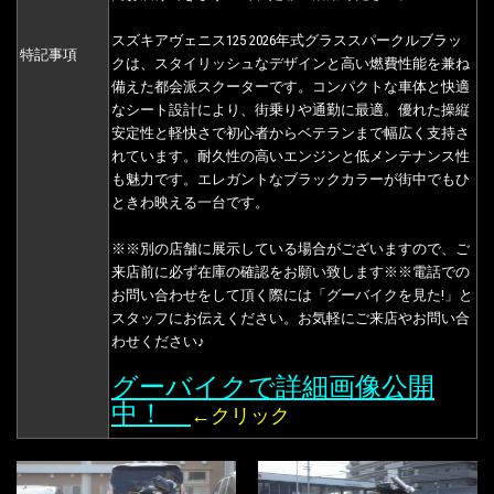
スズキアヴェニス125 2026年式グラススパークルブラッ
特記事項
クは、スタイリッシュなデザインと高い燃費性能を兼ね
備えた都会派スクーターです。コンパクトな車体と快適
なシート設計により、街乗りや通勤に最適。優れた操縦
安定性と軽快さで初心者からベテランまで幅広く支持さ
れています。耐久性の高いエンジンと低メンテナンス性
も魅力です。エレガントなブラックカラーが街中でもひ
ときわ映える一台です。
※※別の店舗に展示している場合がございますので、ご
来店前に必ず在庫の確認をお願い致します※※電話での
お問い合わせをして頂く際には「グーバイクを見た!」と
スタッフにお伝えください。お気軽にご来店やお問い合
わせください♪
グーバイクで詳細画像公開
中！
←クリック