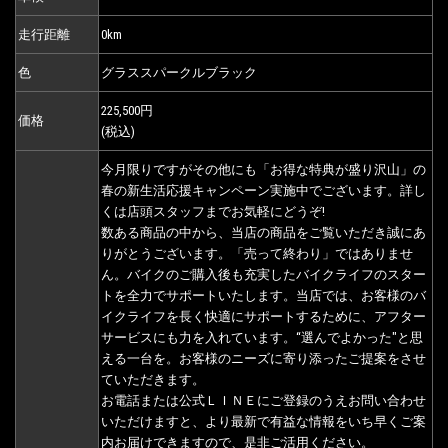
走行距離
0km
色
グラススパークルブラック
225,500円
価格
(税込)
今月限りですがその他にも「お得な特典が盛り沢山」の
春の新生活応援キャンペーン実施中でございます。詳し
くは店頭スタッフまでお気軽にどうぞ!
数ある商品の中から、当店の商品をご覧いただき誠にあ
りがとうございます。「売って終わり」ではありませ
ん。バイクのご購入後も充実したバイクライフのスター
トを全力でサポートいたします。当店では、お客様のバ
イクライフを長く快適にサポートするために、アフター
サービスにも力を入れています。“選んでよかった"と思
える一台を。お客様のニーズに寄り添ったご提案をさせ
ていただきます。
お電話または公式ＬＩＮＥにご登録のうえお問い合わせ
いただけますと、より最新で有益な情報をいち早くご案
内お届けできますので、是非ご活用ください。