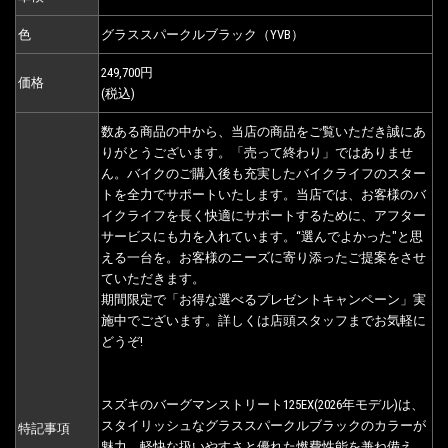
色
グラススパークルブラック（YVB）
249,700円
価格
(税込)
数ある商品の中から、当店の商品をご覧いただき誠にあ
りがとうございます。「売って終わり」ではありませ
ん。バイクのご購入後も充実したバイクライフのスター
トを全力でサポートいたします。当店では、お客様のバ
イクライフを長く快適にサポートするために、アフター
サービスにも力を入れています。“選んでよかった"と思
える一台を。お客様のニーズに寄り添ったご提案をさせ
ていただきます。
期間限定で「お得な選べるプレゼントキャンペーン」実
施中でございます。詳しくは店頭スタッフまでお気軽に
どうぞ!
スズキのバーグマンストリート125EX(2026年モデル)は、
スタイリッシュなグラススパークルブラックのカラーが
特記事項
魅力。軽快な扱いやすさと優れた燃費性能を兼ね備え、