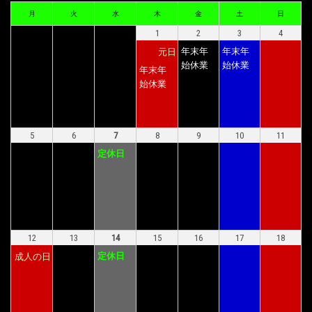
月
火
水
木
金
土
日
1
2
3
4
年末年
年末年
元日
始休業
始休業
年末年
始休業
5
6
7
8
9
10
11
定休日
12
13
14
15
16
17
18
定休日
成人の日