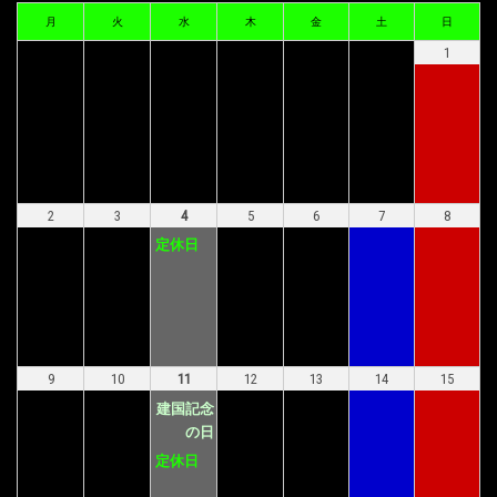
月
火
水
木
金
土
日
1
2
3
4
5
6
7
8
定休日
9
10
11
12
13
14
15
建国記念
の日
定休日