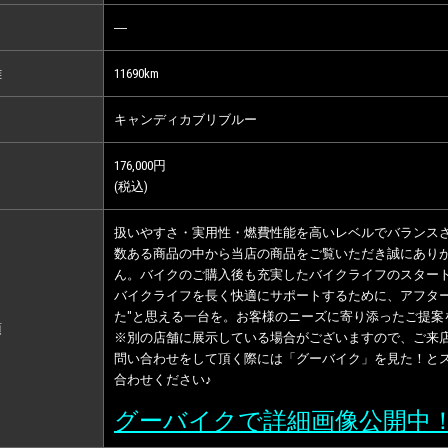
―
離
11690km
キャンディカブリブルー
176,000円
(税込)
扱いやすさ・実用性・燃費性能を高いレベルでバランス
数ある商品の中から当店の商品をご覧いただき誠にあり
ん。バイクのご購入後も充実したバイクライフのスター
バイクライフを長く快適にサポートするために、アフター
た"と思える一台を。お客様のニーズに寄り添ったご提案
項
※別の店舗に展示している場合がございますので、ご来
問い合わせをして頂く際には「グーバイク」を見た！と
合わせください♪
グーバイクで詳細画像公開