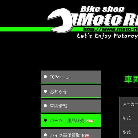
TOPページ
車両
お知らせ
メーカ
車両情報
年式
パーツ・用品販売
型式
バイク高価買取