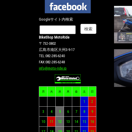
Googleサイト内検索
BikeShop MotoRide
〒732-0802
広島市南区大州3-9-17
TEL:082-285-6240
FAX:082-285-6248
info@moto-ride.jp
月
火
水
木
金
土
日
1
2
3
4
5
6
7
8
9
10
11
12
13
14
15
16
17
18
19
20
21
22
23