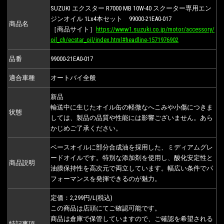
SUZUKI エクスター R7000 MB 10W-40 スクーター専用エン
ジンオイル 1Lх4本セット 99000-21EA0-017
商品名
［商品サイト］
https://www1.suzuki.co.jp/motor/accessory/
oil_ch/ecstar_oil/index.html#headline-1571976902
品番
99000-21EA0-017
適合車種
オートバイ全般
新品
輸送中に生じたオイル缶の軽微なへこみや小傷につきま
状態
しては、製品の品質や性能には影響ございません。あら
かじめご了承ください。
ベースオイルに部分合成油を採用した、ミディアムグレ
ードオイルです。特別な添加剤を使用し、酸化安定性と
商品説明
油膜保持性を高次元で両立しています。幅広い条件でパ
フォーマンスを発揮できるのが魅力。
定価：2,299円/L(税込)
この商品は店頭にてご確認可能です。
商品は倉庫で保管していますので、ご確認を希望される
特記事項