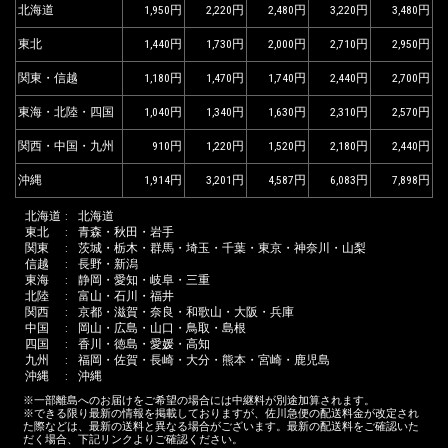
北海道
1,950
2,220
2,480
3,220
3,480
東北
1,440
1,730
2,000
2,710
2,950
関東・信越
1,180
1,470
1,740
2,440
2,700
東海・北陸・四国
1,040
1,340
1,630
2,310
2,570
関西・中国・九州
910
1,220
1,520
2,180
2,440
沖縄
1,914
3,201
4,587
6,083
7,898
北海道
北海道
東北
青森・秋田・岩手
関東
茨城・栃木・群馬・埼玉・千葉・東京・神奈川・山梨
信越
長野・新潟
東海
静岡・愛知・岐阜・三重
北陸
富山・石川・福井
関西
京都・滋賀・奈良・和歌山・大阪・兵庫
中国
岡山・広島・山口・鳥取・島根
四国
香川・徳島・愛媛・高知
九州
福岡・佐賀・長崎・大分・熊本・宮崎・鹿児島
沖縄
沖縄
※一部離島へのお届けをご希望の場合には中継料が別途加算されます。
※できる限り最新の情報を掲載しておりますが、佐川急便の配送料金が改定され
た際などは、最新の送料と異なる場合がございます。最新の配送料をご確認いた
だく場合、下記リンクよりご確認ください。