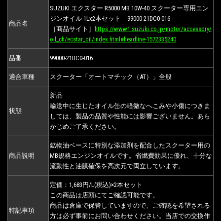
SUZUKI エクスター R5000 MB 10W-40 スクーター専用エン
ジンオイル 1Lх2本セット 99000-21DC0-016
商品名
［商品サイト］
https://www1.suzuki.co.jp/motor/accessory/
oil_ch/ecstar_oil/index.html#headline-1572335240
品番
99000-21DC0-016
適合車種
スクーター「オートマチック（AT）」全般
新品
輸送中に生じたオイル缶の軽微なへこみや小傷につきま
状態
しては、製品の品質や性能には影響ございません。あら
かじめご了承ください。
鉱物油ベースに特別な添加剤を配合したスクーター用の
商品説明
MB規格エンジンオイルです。省燃費効果に優れ、十分な
流動性と油膜確保を高次元で両立しています。
定価：1,683円/L(税込)×2本セット
この商品は店頭にてご確認可能です。
商品は倉庫で保管していますので、ご確認を希望される
特記事項
方は必ず事前にお問い合わせください。当店での交換作