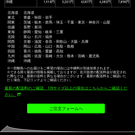
沖縄
1,914
3,201
4,587
6,083
7,898
北海道
北海道
東北
青森・秋田・岩手
関東
茨城・栃木・群馬・埼玉・千葉・東京・神奈川・山梨
信越
長野・新潟
東海
静岡・愛知・岐阜・三重
北陸
富山・石川・福井
関西
京都・滋賀・奈良・和歌山・大阪・兵庫
中国
岡山・広島・山口・鳥取・島根
四国
香川・徳島・愛媛・高知
九州
福岡・佐賀・長崎・大分・熊本・宮崎・鹿児島
沖縄
沖縄
※一部離島へのお届けをご希望の場合には中継料が別途加算されます。
※できる限り最新の情報を掲載しておりますが、佐川急便の配送料金が改定され
た際などは、最新の送料と異なる場合がございます。最新の配送料をご確認いた
だく場合、下記リンクよりご確認ください。
最新の配送料のご確認、170サイズ以上の場合はこちらからご確認くだ
さい。