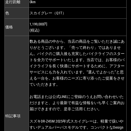
走行距離
0km
色
スカイグレー（Q1T）
1,199,000円
価格
(税込)
数ある商品の中から、当店の商品をご覧いただき誠にあ
りがとうございます。「売って終わり」ではありませ
ん。バイクのご購入後も充実したバイクライフのスター
トを全力でサポートいたします。当店では、お客様のバ
イクライフを長く快適にサポートするために、アフター
サービスにも力を入れています。“選んでよかった"と思
える一台を。お客様のニーズに寄り添ったご提案をさせ
ていただきます。
お電話または公式LINEにご登録のうえお問い合わせいた
だけますと、より最新で有益な情報をいち早くご案内お
届けできますので、是非ご活用ください。
特記事項
スズキDR-Z4SM 2025年式スカイグレーは、軽量で扱いや
すいデュアルパーパスモデルです。コンパクトなDesign