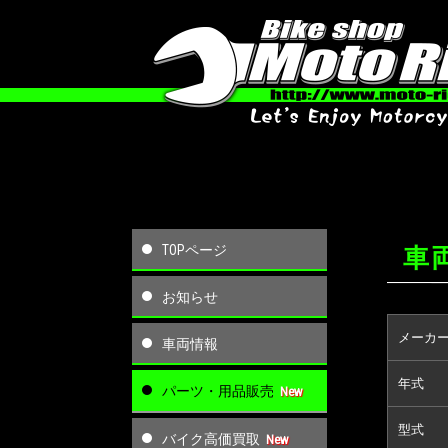
TOPページ
車両
お知らせ
メーカ
車両情報
年式
パーツ・用品販売
型式
バイク高価買取