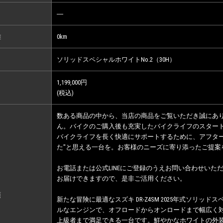
―
離
0km
ソリッドスペシャルホワイトNo.2（30H）
1,199,000円
(税込)
数ある商品の中から、当店の商品をご覧いただき誠にあ
ん。バイクのご購入後も充実したバイクライフのスター
バイクライフを長く快適にサポートするために、アフター
た"と思える一台を。お客様のニーズに寄り添ったご提案
お電話または公式LINEにご登録のうえお問い合わせい
お届けできますので、是非ご活用ください。
項
新たな冒険に最適なスズキ DR-Z4SM 2025年式ソリ
ルなエンジンで、オフロードからオンロードまで幅広く
上級者まで満足できる一台です。鮮やかなホワイトの外