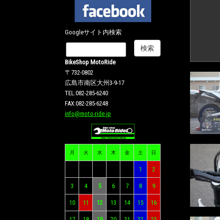
Googleサイト内検索
BikeShop MotoRide
〒732-0802
広島市南区大州3-9-17
TEL:082-285-6240
FAX:082-285-6248
info@moto-ride.jp
月
火
水
木
金
土
日
1
2
3
4
5
6
7
8
9
10
11
12
13
14
15
16
17
18
19
20
21
22
23