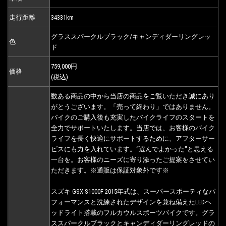
走行距離
34331km
グラススパークルブラック/キャンディダーリングレッ
色
ド
759,000円
価格
(税込)
数ある商品の中から当店の商品をご覧いただき誠にあり
がとうございます。「売って終わり」ではありません。
バイクのご購入後も充実したバイクライフのスタートを
全力でサポートいたします。当店では、お客様のバイク
ライフを長く快適にサポートするために、アフターサー
ビスにも力を入れています。“選んでよかった"と思える
一台を。お客様のニーズに寄り添ったご提案をさせてい
ただきます。※通販は保証対象外です※
スズキ GSX-S1000F 2015年式は、スーパースポーティなパ
フォーマンスと洗練されたデザインを兼ね備えたLEDヘ
ッドライト搭載のフルカウルスポーツバイクです。グラ
ススパークルブラックとキャンディダーリングレッドの