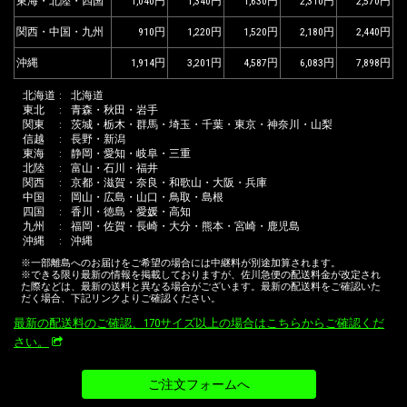
東海・北陸・四国
1,040
1,340
1,630
2,310
2,570
関西・中国・九州
910
1,220
1,520
2,180
2,440
沖縄
1,914
3,201
4,587
6,083
7,898
北海道
北海道
東北
青森・秋田・岩手
関東
茨城・栃木・群馬・埼玉・千葉・東京・神奈川・山梨
信越
長野・新潟
東海
静岡・愛知・岐阜・三重
北陸
富山・石川・福井
関西
京都・滋賀・奈良・和歌山・大阪・兵庫
中国
岡山・広島・山口・鳥取・島根
四国
香川・徳島・愛媛・高知
九州
福岡・佐賀・長崎・大分・熊本・宮崎・鹿児島
沖縄
沖縄
※一部離島へのお届けをご希望の場合には中継料が別途加算されます。
※できる限り最新の情報を掲載しておりますが、佐川急便の配送料金が改定され
た際などは、最新の送料と異なる場合がございます。最新の配送料をご確認いた
だく場合、下記リンクよりご確認ください。
最新の配送料のご確認、170サイズ以上の場合はこちらからご確認くだ
さい。