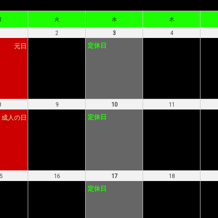
月
火
水
木
1
2
3
4
定休日
元日
8
9
10
11
定休日
成人の日
5
16
17
18
定休日