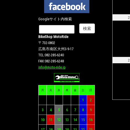
2
Googleサイト内検索
BikeShop MotoRide
〒732-0802
広島市南区大州3-9-17
TEL:082-285-6240
2
FAX:082-285-6248
info@moto-ride.jp
月
火
水
木
金
土
日
1
2
3
4
5
6
7
8
9
10
11
12
13
14
15
16
17
18
19
20
21
22
23