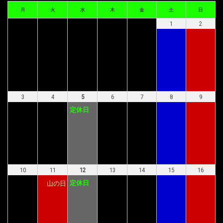
月
火
水
木
金
土
日
1
2
3
4
5
6
7
8
9
定休日
10
11
12
13
14
15
16
定休日
山の日