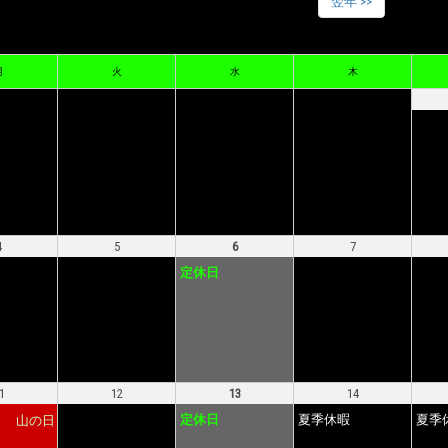
翌年 >>
月
火
水
木
4
5
6
7
定休日
1
12
13
14
定休日
夏季休暇
夏季
山の日