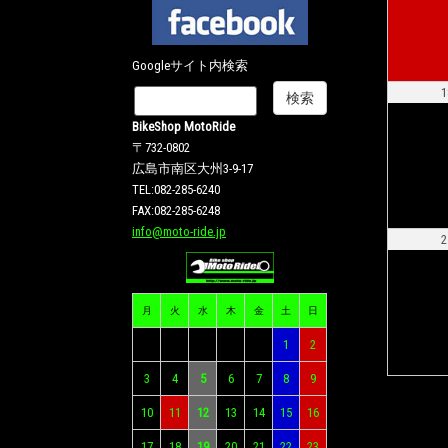
Googleサイト内検索
1
BikeShop MotoRide
〒732-0802
広島市南区大州3-9-17
TEL:082-285-6240
FAX:082-285-6248
info@moto-ride.jp
2
月
火
水
木
金
土
日
1
2
3
4
5
6
7
8
9
10
11
12
13
14
15
16
17
18
19
20
21
22
23