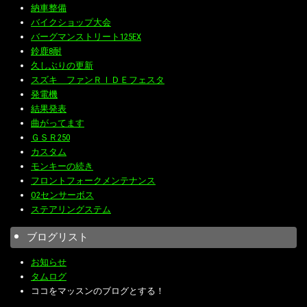
納車整備
バイクショップ大会
バーグマンストリート125EX
鈴鹿8耐
久しぶりの更新
スズキ ファンＲＩＤＥフェスタ
発電機
結果発表
曲がってます
ＧＳＲ250
カスタム
モンキーの続き
フロントフォークメンテナンス
O2センサーボス
ステアリングステム
ブログリスト
お知らせ
タムログ
ココをマッスンのブログとする！