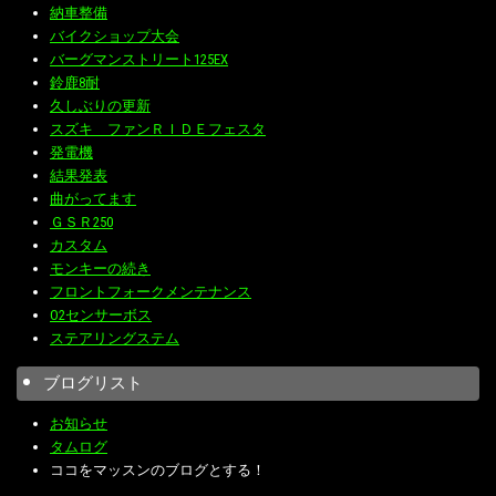
納車整備
バイクショップ大会
バーグマンストリート125EX
鈴鹿8耐
久しぶりの更新
スズキ ファンＲＩＤＥフェスタ
発電機
結果発表
曲がってます
ＧＳＲ250
カスタム
モンキーの続き
フロントフォークメンテナンス
O2センサーボス
ステアリングステム
ブログリスト
お知らせ
タムログ
ココをマッスンのブログとする！