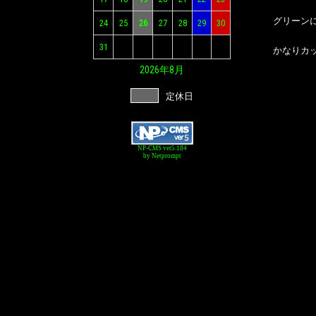
グリーン
24
25
26
27
28
29
30
31
かなりカ
2026年
8月
定休日
NP-CMS ver5.184
by Netprompt