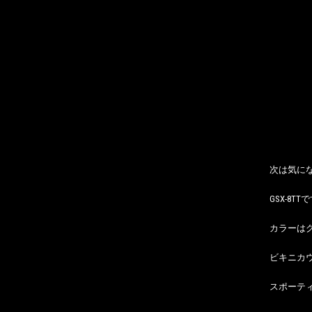
次は気に
GSX-8TT
カラーは
ビキニカ
スポーテ