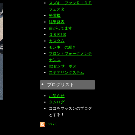
スズキ ファンＲＩＤＥ
フェスタ
発電機
結果発表
曲がってます
ＧＳＲ250
カスタム
モンキーの続き
フロントフォークメンテ
ナンス
O2センサーボス
ステアリングステム
ブログリスト
お知らせ
タムログ
ココをマッスンのブログ
とする！
RSS 2.0