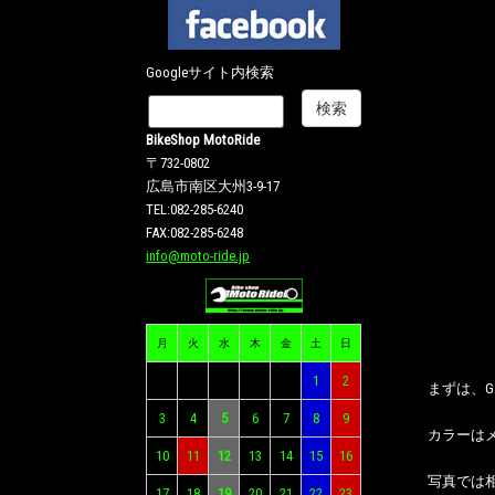
Googleサイト内検索
BikeShop MotoRide
〒732-0802
広島市南区大州3-9-17
TEL:082-285-6240
FAX:082-285-6248
info@moto-ride.jp
月
火
水
木
金
土
日
1
2
まずは、G
3
4
5
6
7
8
9
カラーは
10
11
12
13
14
15
16
写真では
17
18
19
20
21
22
23