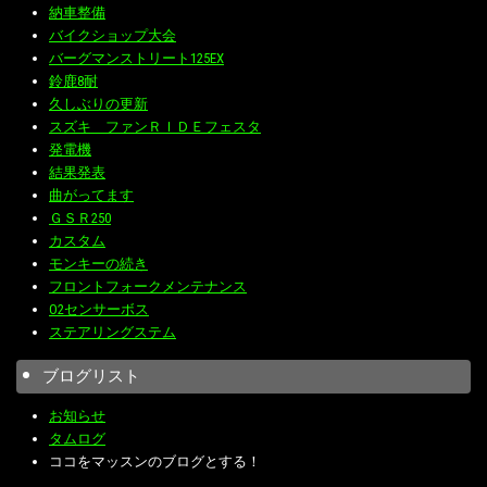
納車整備
バイクショップ大会
バーグマンストリート125EX
鈴鹿8耐
久しぶりの更新
スズキ ファンＲＩＤＥフェスタ
発電機
結果発表
曲がってます
ＧＳＲ250
カスタム
モンキーの続き
フロントフォークメンテナンス
O2センサーボス
ステアリングステム
ブログリスト
お知らせ
タムログ
ココをマッスンのブログとする！