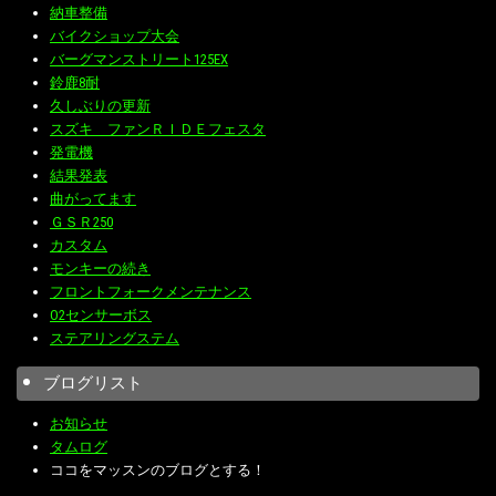
納車整備
バイクショップ大会
バーグマンストリート125EX
鈴鹿8耐
久しぶりの更新
スズキ ファンＲＩＤＥフェスタ
発電機
結果発表
曲がってます
ＧＳＲ250
カスタム
モンキーの続き
フロントフォークメンテナンス
O2センサーボス
ステアリングステム
ブログリスト
お知らせ
タムログ
ココをマッスンのブログとする！