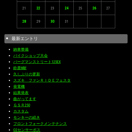
21
22
23
24
25
26
27
28
29
30
31
最新エントリ
納車整備
バイクショップ大会
バーグマンストリート125EX
鈴鹿8耐
久しぶりの更新
スズキ ファンＲＩＤＥフェスタ
発電機
結果発表
曲がってます
ＧＳＲ250
カスタム
モンキーの続き
フロントフォークメンテナンス
O2センサーボス