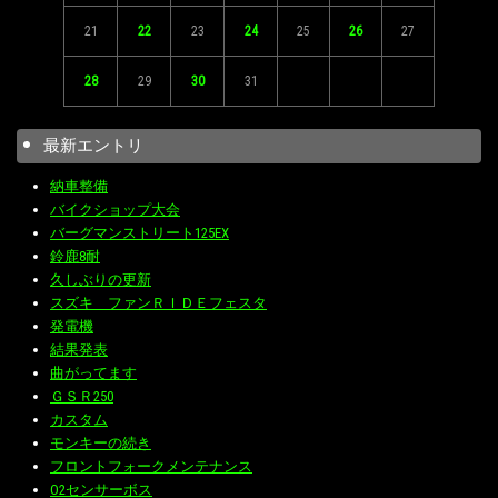
21
22
23
24
25
26
27
28
29
30
31
最新エントリ
納車整備
バイクショップ大会
バーグマンストリート125EX
鈴鹿8耐
久しぶりの更新
スズキ ファンＲＩＤＥフェスタ
発電機
結果発表
曲がってます
ＧＳＲ250
カスタム
モンキーの続き
フロントフォークメンテナンス
O2センサーボス