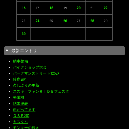
16
17
18
19
20
21
22
23
24
25
26
27
28
29
30
最新エントリ
納車整備
バイクショップ大会
バーグマンストリート125EX
鈴鹿8耐
久しぶりの更新
スズキ ファンＲＩＤＥフェスタ
発電機
結果発表
曲がってます
ＧＳＲ250
カスタム
モンキーの続き