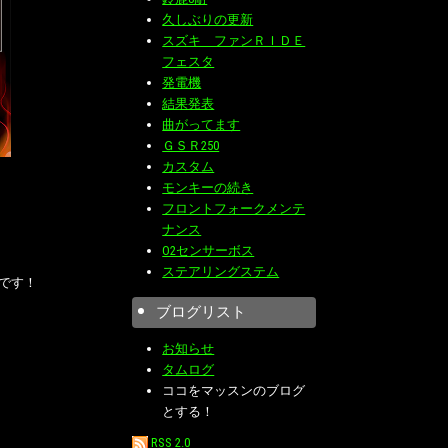
久しぶりの更新
スズキ ファンＲＩＤＥ
フェスタ
発電機
結果発表
曲がってます
ＧＳＲ250
カスタム
モンキーの続き
フロントフォークメンテ
ナンス
O2センサーボス
ステアリングステム
です！
ブログリスト
お知らせ
タムログ
ココをマッスンのブログ
とする！
RSS 2.0