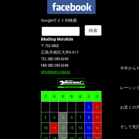
Googleサイト内検索
BikeShop MotoRide
〒732-0802
広島市南区大州3-9-17
TEL:082-285-6240
FAX:082-285-6248
今年から
info@moto-ride.jp
レーシン
月
火
水
木
金
土
日
1
2
お近くの
3
4
5
6
7
8
9
そして先
10
11
12
13
14
15
16
17
18
19
20
21
22
23