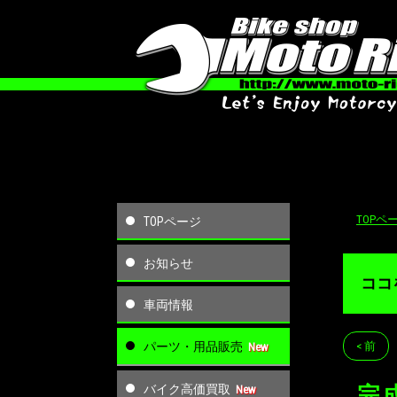
TOPペ
TOPページ
お知らせ
ココ
車両情報
パーツ・用品販売
< 前
バイク高価買取
完