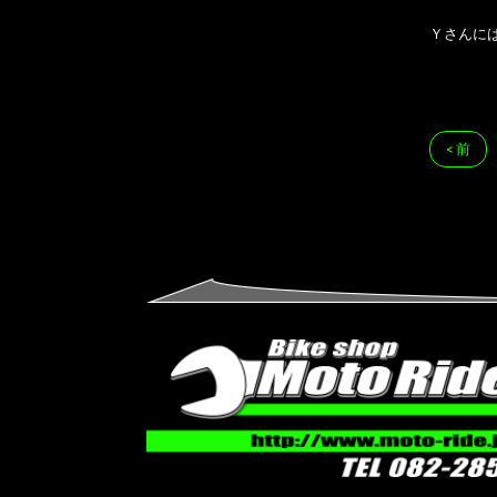
Ｙさんに
< 前