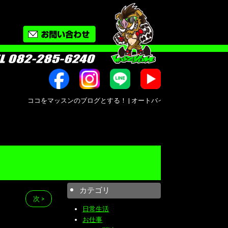
ココをマッスンのブログとする！ | オートバイ修理・カスタム・新車中古車販売｜広
カテゴリ
次 >
日常生活
お仕事