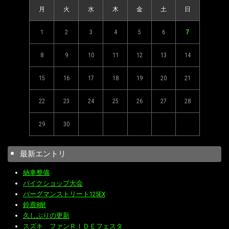
月
火
水
木
金
土
日
1
2
3
4
5
6
7
8
9
10
11
12
13
14
15
16
17
18
19
20
21
22
23
24
25
26
27
28
29
30
最新エントリ
納車整備
バイクショップ大会
バーグマンストリート125EX
鈴鹿8耐
久しぶりの更新
スズキ ファンＲＩＤＥフェスタ