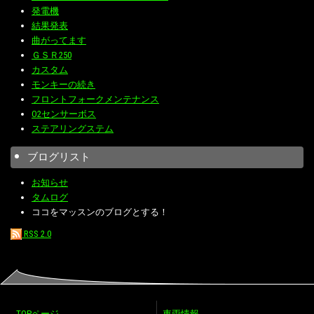
発電機
結果発表
曲がってます
ＧＳＲ250
カスタム
モンキーの続き
フロントフォークメンテナンス
O2センサーボス
ステアリングステム
ブログリスト
お知らせ
タムログ
ココをマッスンのブログとする！
RSS 2.0
TOPページ
車両情報